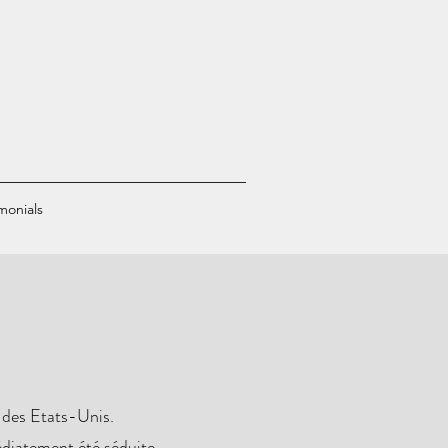
monials
e des Etats-Unis.
édiatement été séduite