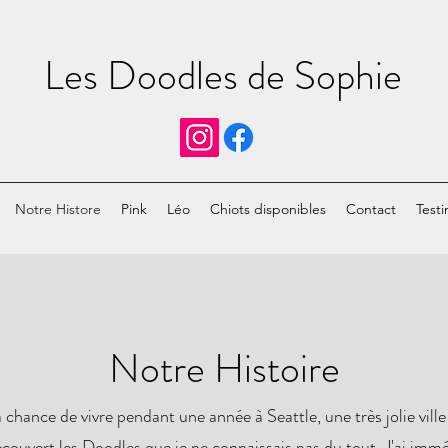
Les Doodles de Sophie
Notre Histore
Pink
Léo
Chiots disponibles
Contact
Testi
Notre Histoire
 chance de vivre pendant une année à Seattle, une très jolie vill
couvert les Doodles que je ne connaissais pas du tout. J'ai imm