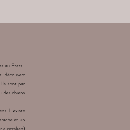
es au Etats-
ai découvert
 Ils sont par
si des chiens
ns. Il existe
aniche et un
 australien)