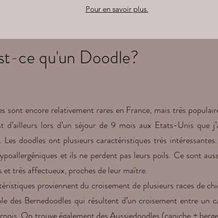
Pour en savoir plus.
st-ce qu'un Doodle?
s sont encore relativement rares en France, mais très populair
st d’ailleurs lors d’un séjour de 9 mois aux Etats-Unis que j’
. Les doodles ont plusieurs caractéristiques très intéressantes.
poallergéniques et ils ne perdent pas leurs poils. Ce sont aus
ts et très affectueux, proches de leur maître.
éristiques proviennent du croisement de plusieurs races de chie
le des Bernedoodles qui résultent d’un croisement entre un c
rnois. On trouve également des Aussiedoodles (caniche + berger