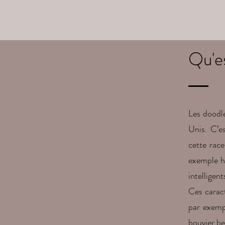
Qu'e
Les doodle
Unis. C’e
cette race
exemple hy
intelligen
Ces caract
par exemp
bouvier be