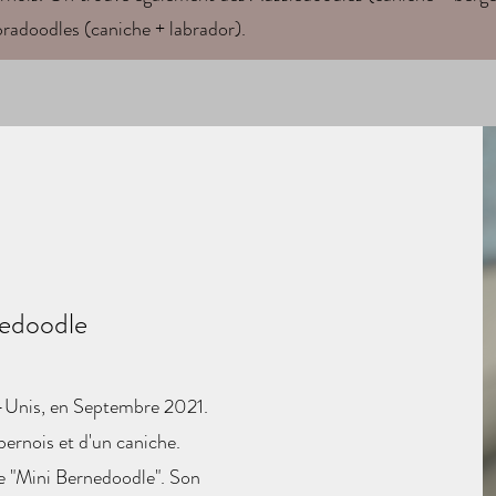
radoodles (caniche + labrador).
nedoodle
s-Unis, en Septembre 2021.
bernois et d'un caniche.
de "Mini Bernedoodle". Son